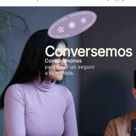
Conversemos
Conozcámonos
para crear un seguro
a tu medida.